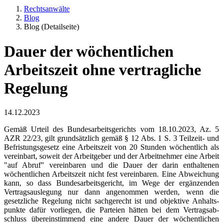
Rechts­anwälte
Blog
Blog (Detailseite)
Dauer der wöchent­lichen
Arbeitszeit ohne vertragliche
Regelung
14.12.2023
Gemäß Urteil des Bundes­ar­beits­ge­richts vom 18.10.2023, Az. 5
AZR 22/23, gilt grundsätzlich gemäß § 12 Abs. 1 S. 3 Teilzeit- und
Befris­tungs­gesetz eine Arbeitszeit von 20 Stunden wöchentlich als
vereinbart, soweit der Arbeitgeber und der Arbeit­nehmer eine Arbeit
"auf Abruf" vereinbaren und die Dauer der darin enthaltenen
wöchent­lichen Arbeitszeit nicht fest vereinbaren. Eine Abweichung
kann, so dass Bundes­ar­beits­gericht, im Wege der ergänzenden
Vertrags­aus­legung nur dann angenommen werden, wenn die
gesetzliche Regelung nicht sachgerecht ist und objektive Anhalts­
punkte dafür vorliegen, die Parteien hätten bei dem Vertrags­ab­
schluss überein­stimmend eine andere Dauer der wöchent­lichen