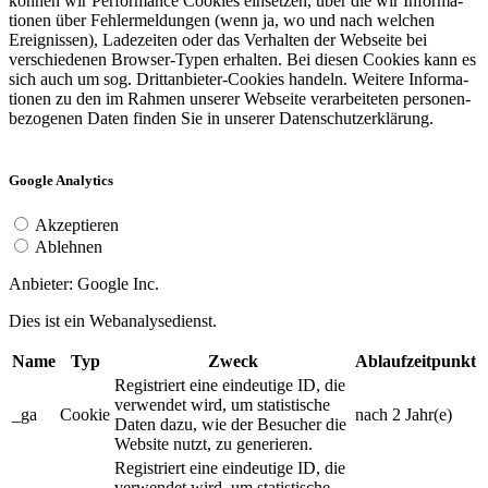
können wir Performance Cookies einsetzen, über die wir Informa­
tionen über Fehler­mel­dungen (wenn ja, wo und nach welchen
Ereignissen), Ladezeiten oder das Verhalten der Webseite bei
verschiedenen Browser-Typen erhalten. Bei diesen Cookies kann es
sich auch um sog. Drittan­bieter-Cookies handeln. Weitere Informa­
tionen zu den im Rahmen unserer Webseite verarbeiteten personen­
be­zogenen Daten finden Sie in unserer Datenschutz­er­klärung.
Google Analytics
Akzeptieren
Ablehnen
Anbieter: Google Inc.
Dies ist ein Webana­ly­se­dienst.
Name
Typ
Zweck
Ablaufzeitpunkt
Registriert eine eindeutige ID, die
verwendet wird, um statistische
_ga
Cookie
nach 2 Jahr(e)
Daten dazu, wie der Besucher die
Website nutzt, zu generieren.
Registriert eine eindeutige ID, die
verwendet wird, um statistische