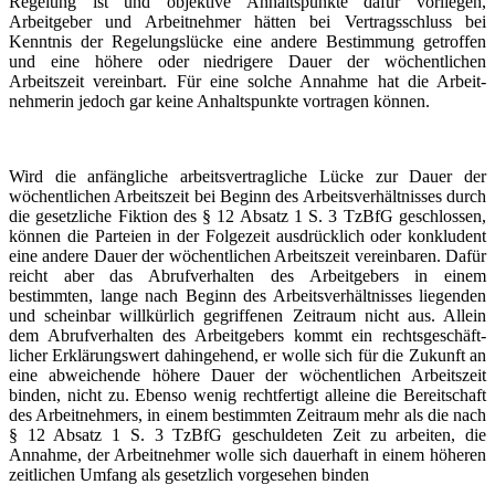
Regelung ist und objektive Anhalts­punkte dafür vorliegen,
Arbeitgeber und Arbeit­nehmer hätten bei Vertrags­schluss bei
Kenntnis der Regelungslücke eine andere Bestimmung getroffen
und eine höhere oder niedrigere Dauer der wöchent­lichen
Arbeitszeit vereinbart. Für eine solche Annahme hat die Arbeit­
nehmerin jedoch gar keine Anhalts­punkte vortragen können.
Wird die anfängliche arbeits­ver­tragliche Lücke zur Dauer der
wöchent­lichen Arbeitszeit bei Beginn des Arbeits­ver­hält­nisses durch
die gesetzliche Fiktion des § 12 Absatz 1 S. 3 TzBfG geschlossen,
können die Parteien in der Folgezeit ausdrücklich oder konkludent
eine andere Dauer der wöchent­lichen Arbeitszeit vereinbaren. Dafür
reicht aber das Abrufver­halten des Arbeit­gebers in einem
bestimmten, lange nach Beginn des Arbeits­ver­hält­nisses liegenden
und scheinbar willkürlich gegriffenen Zeitraum nicht aus. Allein
dem Abrufver­halten des Arbeit­gebers kommt ein rechts­ge­schäft­
licher Erklärungswert dahingehend, er wolle sich für die Zukunft an
eine abweichende höhere Dauer der wöchent­lichen Arbeitszeit
binden, nicht zu. Ebenso wenig rechtfertigt alleine die Bereit­schaft
des Arbeit­nehmers, in einem bestimmten Zeitraum mehr als die nach
§ 12 Absatz 1 S. 3 TzBfG geschuldeten Zeit zu arbeiten, die
Annahme, der Arbeit­nehmer wolle sich dauerhaft in einem höheren
zeitlichen Umfang als gesetzlich vorgesehen binden