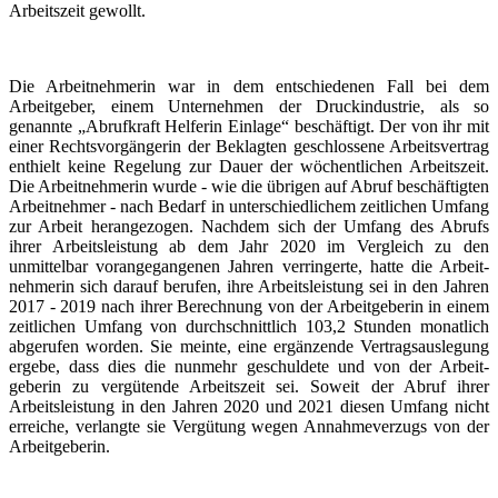
Arbeitszeit gewollt.
Die Arbeit­nehmerin war in dem entschiedenen Fall bei dem
Arbeitgeber, einem Unternehmen der Druckin­dustrie, als so
genannte „Abrufkraft Helferin Einlage“ beschäftigt. Der von ihr mit
einer Rechts­vor­gängerin der Beklagten geschlossene Arbeits­vertrag
enthielt keine Regelung zur Dauer der wöchent­lichen Arbeitszeit.
Die Arbeit­nehmerin wurde - wie die übrigen auf Abruf beschäf­tigten
Arbeit­nehmer - nach Bedarf in unterschied­lichem zeitlichen Umfang
zur Arbeit herangezogen. Nachdem sich der Umfang des Abrufs
ihrer Arbeits­leistung ab dem Jahr 2020 im Vergleich zu den
unmittelbar vorange­gangenen Jahren verringerte, hatte die Arbeit­
nehmerin sich darauf berufen, ihre Arbeits­leistung sei in den Jahren
2017 - 2019 nach ihrer Berechnung von der Arbeit­geberin in einem
zeitlichen Umfang von durchschnittlich 103,2 Stunden monatlich
abgerufen worden. Sie meinte, eine ergänzende Vertrags­aus­legung
ergebe, dass dies die nunmehr geschuldete und von der Arbeit­
geberin zu vergütende Arbeitszeit sei. Soweit der Abruf ihrer
Arbeits­leistung in den Jahren 2020 und 2021 diesen Umfang nicht
erreiche, verlangte sie Vergütung wegen Annahme­verzugs von der
Arbeit­geberin.