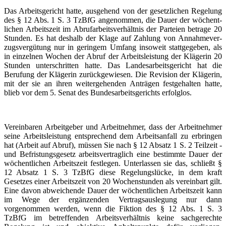
Das Arbeits­gericht hatte, ausgehend von der gesetz­lichen Regelung
des § 12 Abs. 1 S. 3 TzBfG angenommen, die Dauer der wöchent­
lichen Arbeitszeit im Abrufar­beits­ver­hältnis der Parteien betrage 20
Stunden. Es hat deshalb der Klage auf Zahlung von Annahme­ver­
zugs­ver­gütung nur in geringem Umfang insoweit stattgegeben, als
in einzelnen Wochen der Abruf der Arbeits­leistung der Klägerin 20
Stunden unterschritten hatte. Das Landes­ar­beits­gericht hat die
Berufung der Klägerin zurück­ge­wiesen. Die Revision der Klägerin,
mit der sie an ihren weiter­ge­henden Anträgen festge­halten hatte,
blieb vor dem 5. Senat des Bundes­ar­beits­ge­richts erfolglos.
Vereinbaren Arbeitgeber und Arbeit­nehmer, dass der Arbeit­nehmer
seine Arbeits­leistung entsprechend dem Arbeits­anfall zu erbringen
hat (Arbeit auf Abruf), müssen Sie nach § 12 Absatz 1 S. 2 Teilzeit -
und Befris­tungs­gesetz arbeits­ver­traglich eine bestimmte Dauer der
wöchent­lichen Arbeitszeit festlegen. Unterlassen sie das, schließt §
12 Absatz 1 S. 3 TzBfG diese Regelungslücke, in dem kraft
Gesetzes einer Arbeitszeit von 20 Wochen­stunden als vereinbart gilt.
Eine davon abweichende Dauer der wöchent­lichen Arbeitszeit kann
im Wege der ergänzenden Vertrags­aus­legung nur dann
vorgenommen werden, wenn die Fiktion des § 12 Abs. 1 S. 3
TzBfG im betref­fenden Arbeits­ver­hältnis keine sachge­rechte