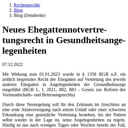
Rechts­anwälte
Blog
Blog (Detailseite)
Neues Ehegat­ten­not­ver­tre­
tungsrecht in Gesund­heits­an­ge­
le­gen­heiten
07.12.2022
Mit Wirkung zum 01.01.2023 wurde in § 1358 BGB n.F. ein
zeitlich begrenztes Recht der Ehegatten auf Vertretung des jeweils
anderen Ehegatten in Angele­gen­heiten der Gesund­heitssorge
eingeführt (BGB L. I. 2021, 882, 883 - Gesetz zur Reform des
Vormund­schafts- und Betreu­ungs­rechts).
Durch diese Neuregelung soll für den Zeitraum im Anschluss an
eine erste Akutver­sorgung nach einem Unfall oder einer schweren
Erkrankung eine gesetzliche Vertretung bestehen, bis der Patient
selbst wieder in der Lage ist, seine Angele­gen­heiten zu regeln.
Häufig ist das nach wenigen Tagen oder Wochen bereits der Fall,