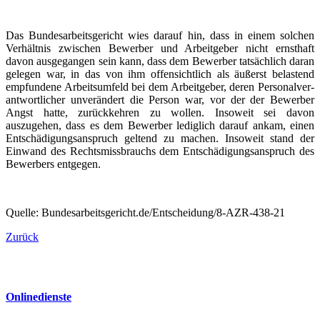
Das Bundes­ar­beits­gericht wies darauf hin, dass in einem solchen
Verhältnis zwischen Bewerber und Arbeitgeber nicht ernsthaft
davon ausgegangen sein kann, dass dem Bewerber tatsächlich daran
gelegen war, in das von ihm offensichtlich als äußerst belastend
empfundene Arbeits­umfeld bei dem Arbeitgeber, deren Personal­ver­
ant­wort­licher unverändert die Person war, vor der der Bewerber
Angst hatte, zurück­kehren zu wollen. Insoweit sei davon
auszugehen, dass es dem Bewerber lediglich darauf ankam, einen
Entschä­di­gungs­an­spruch geltend zu machen. Insoweit stand der
Einwand des Rechts­miss­brauchs dem Entschä­di­gungs­an­spruch des
Bewerbers entgegen.
Quelle: Bundes­ar­beits­gericht.de/Entscheidung/8-AZR-438-21
Zurück
Online­dienste