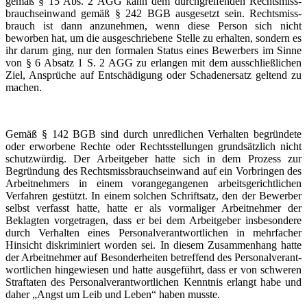
gemäß § 15 Abs. 2 AGG kann dem durchgrei­fenden Rechts­miss­
brauchs­einwand gemäß § 242 BGB ausgesetzt sein. Rechts­miss­
brauch ist dann anzunehmen, wenn diese Person sich nicht
beworben hat, um die ausgeschriebene Stelle zu erhalten, sondern es
ihr darum ging, nur den formalen Status eines Bewerbers im Sinne
von § 6 Absatz 1 S. 2 AGG zu erlangen mit dem ausschließ­lichen
Ziel, Ansprüche auf Entschä­digung oder Schaden­ersatz geltend zu
machen.
Gemäß § 142 BGB sind durch unredlichen Verhalten begründete
oder erworbene Rechte oder Rechts­stel­lungen grundsätzlich nicht
schutz­würdig. Der Arbeitgeber hatte sich in dem Prozess zur
Begründung des Rechts­miss­brauchs­einwand auf ein Vorbringen des
Arbeit­nehmers in einem vorange­gangenen arbeits­ge­richt­lichen
Verfahren gestützt. In einem solchen Schriftsatz, den der Bewerber
selbst verfasst hatte, hatte er als vormaliger Arbeit­nehmer der
Beklagten vorgetragen, dass er bei dem Arbeitgeber insbesondere
durch Verhalten eines Personal­ver­ant­wort­lichen in mehrfacher
Hinsicht diskri­miniert worden sei. In diesem Zusammenhang hatte
der Arbeit­nehmer auf Besonder­heiten betreffend des Personal­ver­ant­
wort­lichen hingewiesen und hatte ausgeführt, dass er von schweren
Straftaten des Personal­ver­ant­wort­lichen Kenntnis erlangt habe und
daher „Angst um Leib und Leben“ haben musste.