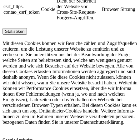
Dient der Sicherheit
csrf_https-
der Website vor
Cookie
Browser-Sitzung
contao_csrf_token
Cross-Site-Request-
Forgery-Angriffen.
Statistiken
Mit diesen Cookies können wir Besuche zählen und Zugriffs­quellen
eruieren, um die Leistung unserer Website zu ermitteln und zu
verbessern. Sie unterstützen uns bei der Beantwortung der Frage,
welche Seiten am belieb­testen sind, welche am wenigsten genutzt
werden und wie sich Besucher auf der Website bewegen. Alle von
diesen Cookies erfassten Informa­tionen werden aggregiert und sind
deshalb anonym. Wenn Sie diese Cookies nicht zulassen, können
wir nicht wissen, wann Sie unsere Website besucht haben. Weiterhin
können wir Performance Cookies einsetzen, über die wir Informa­
tionen über Fehler­mel­dungen (wenn ja, wo und nach welchen
Ereignissen), Ladezeiten oder das Verhalten der Webseite bei
verschiedenen Browser-Typen erhalten. Bei diesen Cookies kann es
sich auch um sog. Drittan­bieter-Cookies handeln. Weitere Informa­
tionen zu den im Rahmen unserer Webseite verarbeiteten personen­
be­zogenen Daten finden Sie in unserer Datenschutz­er­klärung.
Google Analytics