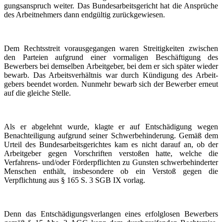
gungs­an­spruch weiter. Das Bundes­ar­beits­gericht hat die Ansprüche
des Arbeit­nehmers dann endgültig zurück­ge­wiesen.
Dem Rechts­streit voraus­ge­gangen waren Streitig­keiten zwischen
den Parteien aufgrund einer vormaligen Beschäf­tigung des
Bewerbers bei demselben Arbeitgeber, bei dem er sich später wieder
bewarb. Das Arbeits­ver­hältnis war durch Kündigung des Arbeit­
gebers beendet worden. Nunmehr bewarb sich der Bewerber erneut
auf die gleiche Stelle.
Als er abgelehnt wurde, klagte er auf Entschä­digung wegen
Benach­tei­ligung aufgrund seiner Schwer­be­hin­derung. Gemäß dem
Urteil des Bundes­ar­beits­ge­richtes kam es nicht darauf an, ob der
Arbeitgeber gegen Vorschriften verstoßen hatte, welche die
Verfahrens- und/oder Förder­pflichten zu Gunsten schwer­be­hin­derter
Menschen enthält, insbesondere ob ein Verstoß gegen die
Verpflichtung aus § 165 S. 3 SGB IX vorlag.
Denn das Entschä­di­gungs­ver­langen eines erfolglosen Bewerbers