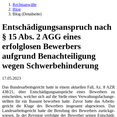
Rechts­anwälte
Blog
Blog (Detailseite)
Entschä­di­gungs­an­spruch nach
§ 15 Abs. 2 AGG eines
erfolglosen Bewerbers
aufgrund Benach­tei­ligung
wegen Schwer­be­hin­derung
17.05.2023
Das Bundes­ar­beits­gericht hatte in einem aktuellen Fall, Az. 8 AZR
438/21, über Entschä­di­gungs­an­sprüche eines Bewerbers zu
entscheiden, welcher sich auf die Stelle eines Verwal­tungs­fach­an­ge­
stellten für ein Bauamt beworben hatte. Zuvor hatte das Arbeits­
gericht die Klage des Bewerbers insgesamt abgewiesen. Das
Landes­ar­beits­gericht hatte die Berufung des Bewerbers zurück­ge­
wiesen. In der Revision verfolgte der Bewerber seinen Entschä­di­