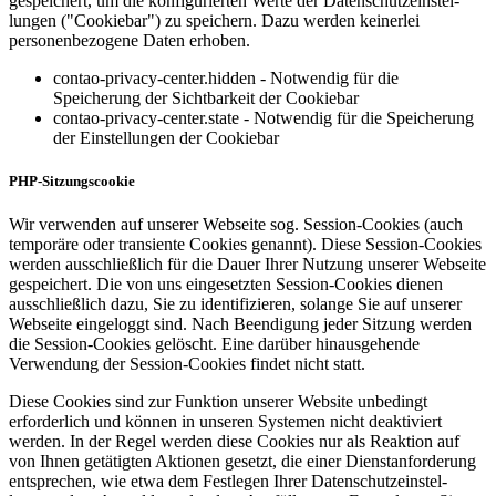
gespeichert, um die konfigu­rierten Werte der Datenschutz­ein­stel­
lungen ("Cookiebar") zu speichern. Dazu werden keinerlei
personen­be­zogene Daten erhoben.
contao-privacy-center.hidden - Notwendig für die
Speicherung der Sichtbarkeit der Cookiebar
contao-privacy-center.state - Notwendig für die Speicherung
der Einstellungen der Cookiebar
PHP-Sitzungs­cookie
Wir verwenden auf unserer Webseite sog. Session-Cookies (auch
temporäre oder transiente Cookies genannt). Diese Session-Cookies
werden ausschließlich für die Dauer Ihrer Nutzung unserer Webseite
gespeichert. Die von uns eingesetzten Session-Cookies dienen
ausschließlich dazu, Sie zu identi­fi­zieren, solange Sie auf unserer
Webseite eingeloggt sind. Nach Beendigung jeder Sitzung werden
die Session-Cookies gelöscht. Eine darüber hinaus­gehende
Verwendung der Session-Cookies findet nicht statt.
Diese Cookies sind zur Funktion unserer Website unbedingt
erforderlich und können in unseren Systemen nicht deaktiviert
werden. In der Regel werden diese Cookies nur als Reaktion auf
von Ihnen getätigten Aktionen gesetzt, die einer Dienst­an­for­derung
entsprechen, wie etwa dem Festlegen Ihrer Datenschutz­ein­stel­