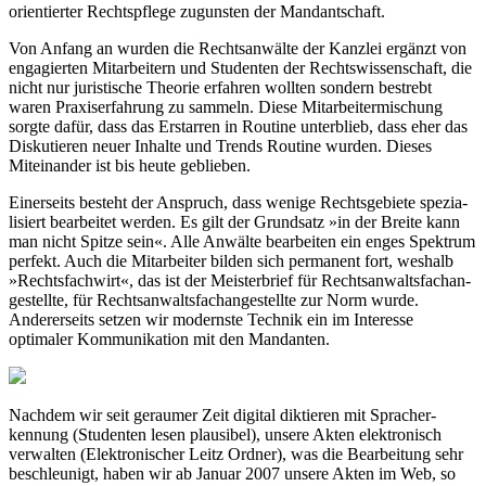
ori­en­tierter Rechts­pflege zugunsten der Mandant­schaft.
Von Anfang an wurden die Rechts­anwälte der Kanzlei ergänzt von
engagierten Mitarbeitern und Studenten der Rechts­wis­sen­schaft, die
nicht nur juristische Theorie erfahren wollten sondern bestrebt
waren Praxis­er­fahrung zu sammeln. Diese Mitarbei­ter­mi­schung
sorgte dafür, dass das Erstarren in Routine unterblieb, dass eher das
Diskutieren neuer Inhalte und Trends Routine wurden. Dieses
Miteinander ist bis heute geblieben.
Einerseits besteht der Anspruch, dass wenige Rechts­gebiete spezia­
lisiert bearbeitet werden. Es gilt der Grundsatz »in der Breite kann
man nicht Spitze sein«. Alle Anwälte bearbeiten ein enges Spektrum
perfekt. Auch die Mitarbeiter bilden sich permanent fort, weshalb
»Rechts­fachwirt«, das ist der Meisterbrief für Rechts­an­walts­fach­an­
ge­stellte, für Rechts­an­walts­fach­an­ge­stellte zur Norm wurde.
Andererseits setzen wir modernste Technik ein im Interesse
optimaler Kommuni­kation mit den Mandanten.
Nachdem wir seit geraumer Zeit digital diktieren mit Sprach­er­
kennung (Studenten lesen plausibel), unsere Akten elektronisch
verwalten (Elektro­nischer Leitz Ordner), was die Bearbeitung sehr
beschleunigt, haben wir ab Januar 2007 unsere Akten im Web, so