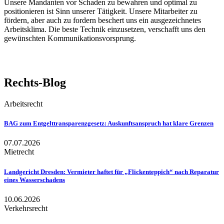
Unsere Mandanten vor Schaden zu bewahren und optimal zu
positio­nieren ist Sinn unserer Tätigkeit. Unsere Mitarbeiter zu
fördern, aber auch zu fordern beschert uns ein ausgezeichnetes
Arbeitsklima. Die beste Technik einzusetzen, verschafft uns den
gewünschten Kommuni­ka­ti­ons­vor­sprung.
Rechts-Blog
Arbeitsrecht
BAG zum Entgelt­trans­pa­renz­gesetz: Auskunfts­an­spruch hat klare Grenzen
07.07.2026
Mietrecht
Landgericht Dresden: Vermieter haftet für „Flicken­teppich“ nach Reparatur
eines Wasser­schadens
10.06.2026
Verkehrsrecht