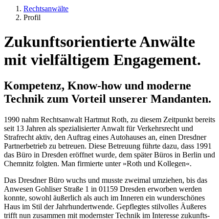
Rechts­anwälte
Profil
Zukunfts­ori­en­tierte Anwälte
mit vielfältigem Engagement.
Kompetenz, Know-how und moderne
Technik zum Vorteil unserer Mandanten.
1990 nahm Rechts­anwalt Hartmut Roth, zu diesem Zeitpunkt bereits
seit 13 Jahren als spezia­li­sierter Anwalt für Verkehrsrecht und
Strafrecht aktiv, den Auftrag eines Autohauses an, einen Dresdner
Partner­betrieb zu betreuen. Diese Betreuung führte dazu, dass 1991
das Büro in Dresden eröffnet wurde, dem später Büros in Berlin und
Chemnitz folgten. Man firmierte unter »Roth und Kollegen«.
Das Dresdner Büro wuchs und musste zweimal umziehen, bis das
Anwesen Gohliser Straße 1 in 01159 Dresden erworben werden
konnte, sowohl äußerlich als auch im Inneren ein wunder­schönes
Haus im Stil der Jahrhun­dertwende. Gepflegtes stilvolles Äußeres
trifft nun zusammen mit modernster Technik im Interesse zukunfts­