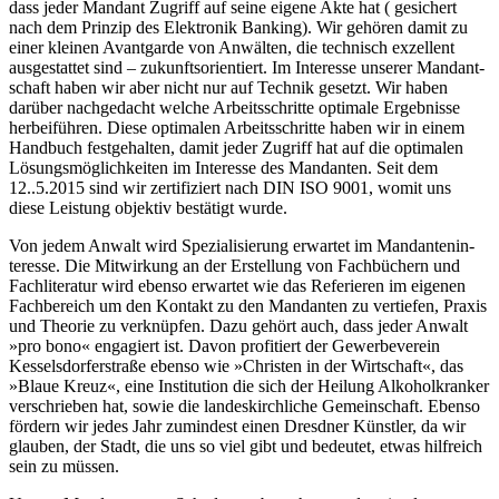
dass jeder Mandant Zugriff auf seine eigene Akte hat ( gesichert
nach dem Prinzip des Elektronik Banking). Wir gehören damit zu
einer kleinen Avantgarde von Anwälten, die technisch exzellent
ausgestattet sind – zukunfts­ori­entiert. Im Interesse unserer Mandant­
schaft haben wir aber nicht nur auf Technik gesetzt. Wir haben
darüber nachgedacht welche Arbeits­schritte optimale Ergebnisse
herbei­führen. Diese optimalen Arbeits­schritte haben wir in einem
Handbuch festge­halten, damit jeder Zugriff hat auf die optimalen
Lösungs­mög­lich­keiten im Interesse des Mandanten. Seit dem
12..5.2015 sind wir zertifiziert nach DIN ISO 9001, womit uns
diese Leistung objektiv bestätigt wurde.
Von jedem Anwalt wird Spezia­li­sierung erwartet im Mandan­ten­in­
teresse. Die Mitwirkung an der Erstellung von Fachbüchern und
Fachli­teratur wird ebenso erwartet wie das Referieren im eigenen
Fachbereich um den Kontakt zu den Mandanten zu vertiefen, Praxis
und Theorie zu verknüpfen. Dazu gehört auch, dass jeder Anwalt
»pro bono« engagiert ist. Davon profitiert der Gewerbe­verein
Kessels­dor­fer­straße ebenso wie »Christen in der Wirtschaft«, das
»Blaue Kreuz«, eine Institution die sich der Heilung Alkohol­kranker
verschrieben hat, sowie die landes­kirchliche Gemein­schaft. Ebenso
fördern wir jedes Jahr zumindest einen Dresdner Künstler, da wir
glauben, der Stadt, die uns so viel gibt und bedeutet, etwas hilfreich
sein zu müssen.